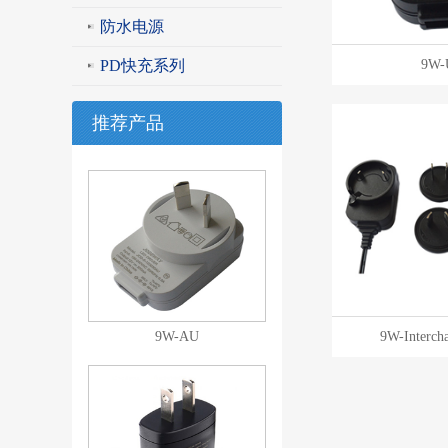
防水电源
PD快充系列
9W-
推荐产品
9W-AU
9W-Interch