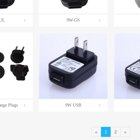
UL
9W-GS
ange Plugs
9W USB
«
1
2
»